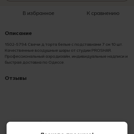
В избранное
К сравнению
Описание
1502-5794 Свечи д/торта белые с подставками 7 см 10 шт.
Качественные воздушные шары от студии PROSHAR.
Профессиональный аэродизайн, индивидуальные надписи и
быстрая доставка по Одессе.
Отзывы
Добавьте первый отзыв