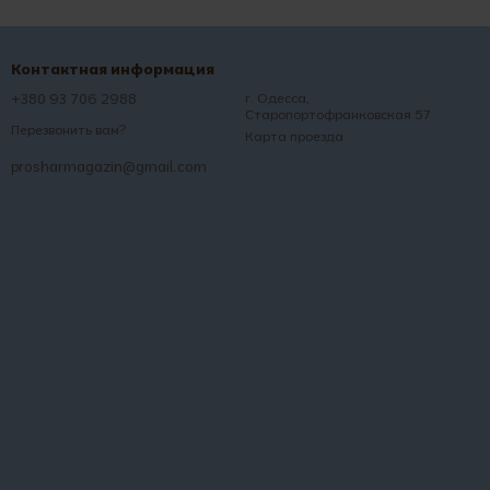
Контактная информация
+380 93 706 2988
г. Одесса,
Старопортофранковская 57
Перезвонить вам?
Карта проезда
prosharmagazin@gmail.com