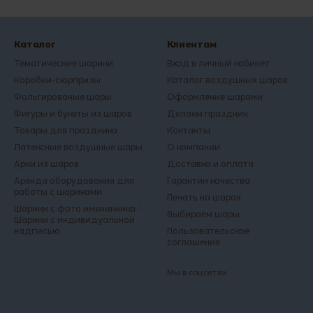
Каталог
Клиентам
Тематические шарики
Вход в личный кабинет
Коробки-сюрпризы
Каталог воздушных шаров
Фольгированые шары
Оформление шарами
Фигуры и букеты из шаров
Делаем праздник
Товары для праздника
Контакты
Латексные воздушные шары
О компании
Арки из шаров
Доставка и оплата
Аренда оборудования для
Гарантии качества
работы с шариками
Печать на шарах
Шарики с фото именинника /
Выбираем шары
Шарики с индивидуальной
надписью
Пользовательское
соглашение
Мы в соцсетях