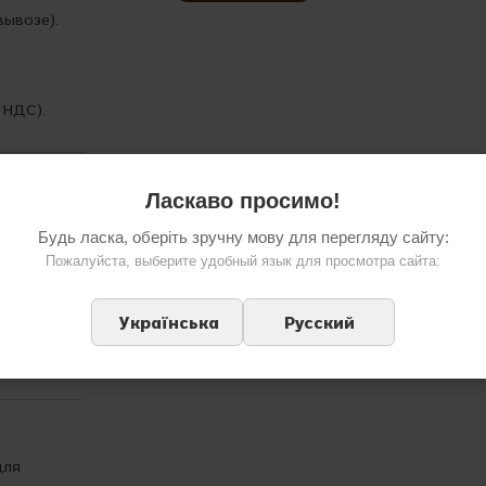
вывозе).
 НДС).
Ласкаво просимо!
ванные
Будь ласка, оберіть зручну мову для перегляду сайту:
Пожалуйста, выберите удобный язык для просмотра сайта:
авом Hi-
ь.
Українська
Русский
вине — мы
для