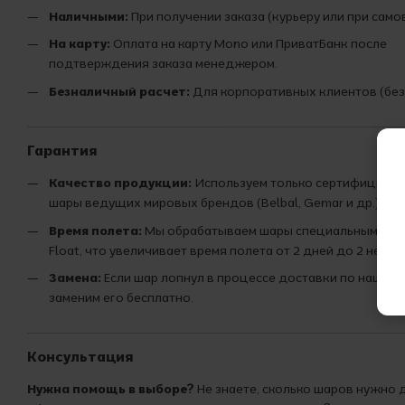
Наличными:
При получении заказа (курьеру или при само
На карту:
Оплата на карту Mono или ПриватБанк после
подтверждения заказа менеджером.
Безналичный расчет:
Для корпоративных клиентов (без
Гарантия
Качество продукции:
Используем только сертифициро
шары ведущих мировых брендов (Belbal, Gemar и др.).
Время полета:
Мы обрабатываем шары специальным сост
Float, что увеличивает время полета от 2 дней до 2 недел
Замена:
Если шар лопнул в процессе доставки по нашей 
заменим его бесплатно.
Консультация
Нужна помощь в выборе?
Не знаете, сколько шаров нужно 