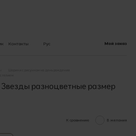
Мой заказ
ик
Контакты
Рус
 шарах
ы
Шарики с рисунком на день рождения
с гелием
 Звезды разноцветные размер
К сравнению
В желания