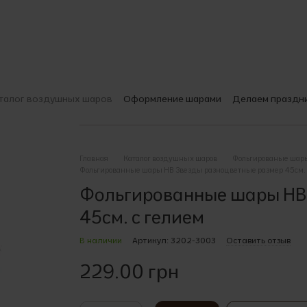
талог воздушных шаров
Оформление шарами
Делаем праздн
О компании
Доставка и оплата
Гарантии качества
Печать на
Выбираем шары
Пользовательское соглашение
Главная
Каталог воздушных шаров
Фольгированые шар
Фольгированные шары HB Звезды разноцветные размер 45см. 
Фольгированные шары HB
45см. с гелием
В наличии
Артикул: 3202-3003
Оставить отзыв
229.00 грн