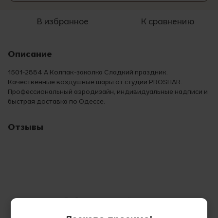
В избранное
К сравнению
Описание
1501-2884 A Колпак-заколка Сладкий праздник.
Качественные воздушные шары от студии PROSHAR.
Профессиональный аэродизайн, индивидуальные надписи и
быстрая доставка по Одессе.
Отзывы
Добавьте первый отзыв