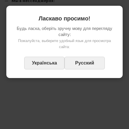
Мы в мессенджерах:
Написать в Viber
Написать в Telegram
Ласкаво просимо!
Будь ласка, оберіть зручну мову для перегляду
сайту:
Пожалуйста, выберите удобный язык для просмотра
сайта:
Українська
Русский