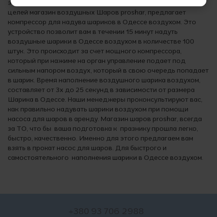
это мероприятие вызовет мало приятного. Поэтому, для эти
целей магазин воздушных Шаров proshar, предлагает
компрессор для надува шариков в Одессе воздухом. Это
устройство позволит вам в течении 15 минут надуть
воздушные шарики в Одессе воздухом в количестве 100
штук. Это происходит за счет мощного компрессора,
который при нажиме на орган управление подает под
сильным напором воздух, который в свою очередь попадает
в шарик. Время наполнение воздушного шарика воздухом,
составляет от 3х до 25 секунд в зависимости от размера
Шарика в Одессе. Наши менеджеры проконсультируют вас,
как правильно надувать шарики воздухом при помощи
насоса для шаров в аренду. Магазин шаров proshar, всегда
за ТО, что бы ваша подготовка к празнику прошла легко,
быстро, качественно. Именно для этого предлагаем вам
взять в прокат насос для шаров. Для быстрого и
самостоятельного наполнения шарики в Одессе воздухом.
+380 93 706 2988