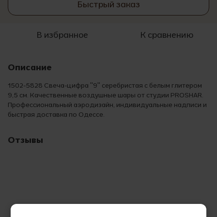
Быстрый заказ
В избранное
К сравнению
Описание
1502-5828 Свеча-цифра "9" серебристая с белым глитером
9,5 см. Качественные воздушные шары от студии PROSHAR.
Профессиональный аэродизайн, индивидуальные надписи и
быстрая доставка по Одессе.
Отзывы
Добавьте первый отзыв