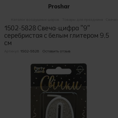
Proshar
Каталог воздушных шаров
Товары для праздника
Свечи 
1502-5828 Свеча-цифра "9"
серебристая с белым глитером 9,5
см
Артикул:
1502-5828
Оставить отзыв