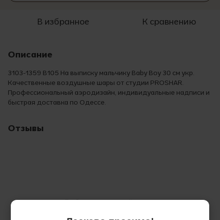
В избранное
К сравнению
Описание
3103-1359 В105 На выписку мальчику Baby Boy 30 см укр.
Качественные воздушные шары от студии PROSHAR.
Профессиональный аэродизайн, индивидуальные надписи и
быстрая доставка по Одессе.
Отзывы
Добавьте первый отзыв