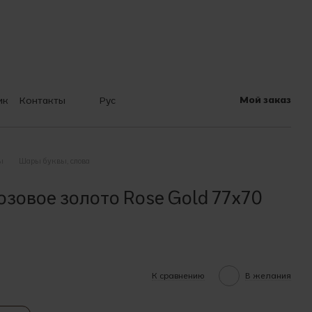
Мой заказ
ик
Контакты
Рус
 шарах
ы
Шары буквы, слова
озовое золото Rose Gold 77x70
К сравнению
В желания