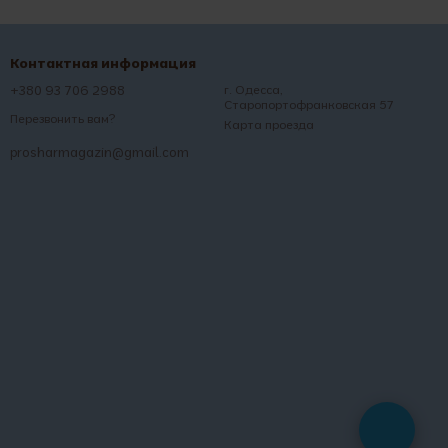
Контактная информация
+380 93 706 2988
г. Одесса,
Старопортофранковская 57
Перезвонить вам?
Карта проезда
prosharmagazin@gmail.com