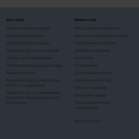
Каталог
Клиентам
Тематические шарики
Вход в личный кабинет
Коробки-сюрпризы
Каталог воздушных шаров
Фольгированые шары
Оформление шарами
Фигуры и букеты из шаров
Делаем праздник
Товары для праздника
Контакты
Латексные воздушные шары
О компании
Арки из шаров
Доставка и оплата
Аренда оборудования для
Гарантии качества
работы с шариками
Печать на шарах
Шарики с фото именинника /
Выбираем шары
Шарики с индивидуальной
надписью
Пользовательское
соглашение
Мы в соцсетях