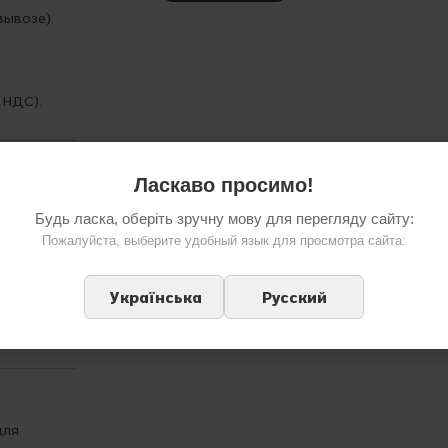
вывозе).
 НДС).
Ласкаво просимо!
ванные
Будь ласка, оберіть зручну мову для перегляду сайту:
Пожалуйста, выберите удобный язык для просмотра сайта:
авом Hi-
ь.
Українська
Русский
вине — мы
для