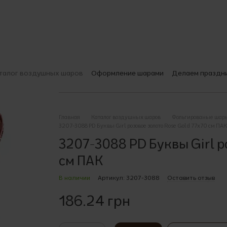
талог воздушных шаров
Оформление шарами
Делаем праздн
О компании
Доставка и оплата
Гарантии качества
Печать на
Выбираем шары
Пользовательское соглашение
Главная
Каталог воздушных шаров
Фольгированые шар
3207-3088 PD Буквы Girl розовое золото Rose Gold 77x70 см ПАК
3207-3088 PD Буквы Girl р
см ПАК
В наличии
Артикул: 3207-3088
Оставить отзыв
186.24 грн