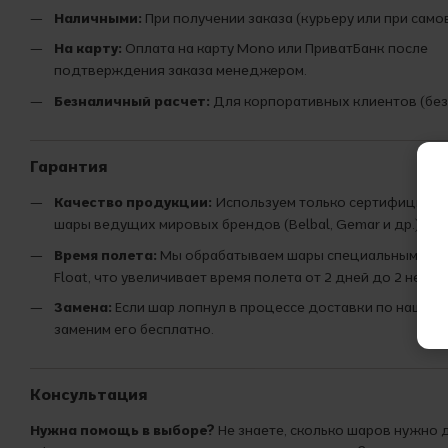
Наличными:
При получении заказа (курьеру или при само
На карту:
Оплата на карту Mono или ПриватБанк после
подтверждения заказа менеджером.
Безналичный расчет:
Для корпоративных клиентов (без
Гарантия
Качество продукции:
Используем только сертифициро
шары ведущих мировых брендов (Belbal, Gemar и др.).
Время полета:
Мы обрабатываем шары специальным сост
Float, что увеличивает время полета от 2 дней до 2 недел
Замена:
Если шар лопнул в процессе доставки по нашей 
заменим его бесплатно.
Консультация
Нужна помощь в выборе?
Не знаете, сколько шаров нужно 