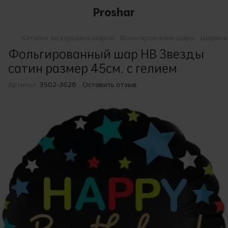
Proshar
Каталог воздушных шаров
Фольгированые шары
Шарики 
Фольгированный шар НВ Звезды
сатин размер 45см. с гелием
Артикул:
3502-3628
Оставить отзыв