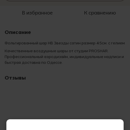
В избранное
К сравнению
Описание
Фольгированный шар НВ Звезды сатин размер 45см. с гелием
Качественные воздушные шары от студии PROSHAR.
Профессиональный аэродизайн, индивидуальные надписи и
быстрая доставка по Одессе.
Отзывы
Добавьте первый отзыв