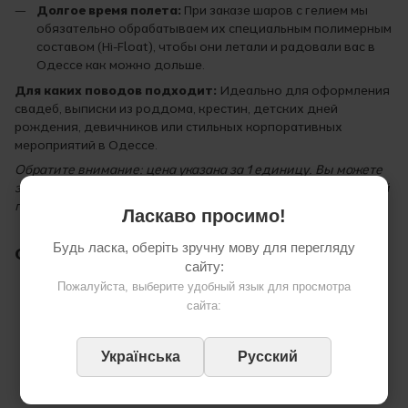
Долгое время полета:
При заказе шаров с гелием мы
обязательно обрабатываем их специальным полимерным
составом (Hi-Float), чтобы они летали и радовали вас в
Одессе как можно дольше.
Для каких поводов подходит:
Идеально для оформления
свадеб, выписки из роддома, крестин, детских дней
рождения, девичников или стильных корпоративных
мероприятий в Одессе.
Обратите внимание: цена указана за 1 единицу. Вы можете
заказать шары с гелием/воздухом и оперативной доставкой
по Одессе.
Ласкаво просимо!
Будь ласка, оберіть зручну мову для перегляду
Отзывы
сайту:
Пожалуйста, выберите удобный язык для просмотра
сайта:
Українська
Русский
Добавьте первый отзыв