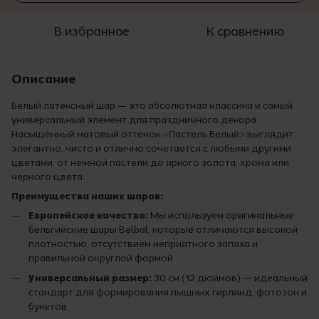
В избранное
К сравнению
Описание
Белый латексный шар — это абсолютная классика и самый
универсальный элемент для праздничного декора.
Насыщенный матовый оттенок «Пастель Белый» выглядит
элегантно, чисто и отлично сочетается с любыми другими
цветами: от нежной пастели до яркого золота, хрома или
черного цвета.
Преимущества наших шаров:
Европейское качество:
Мы используем оригинальные
бельгийские шары Belbal, которые отличаются высокой
плотностью, отсутствием неприятного запаха и
правильной округлой формой.
Универсальный размер:
30 см (12 дюймов) — идеальный
стандарт для формирования пышных гирлянд, фотозон и
букетов.