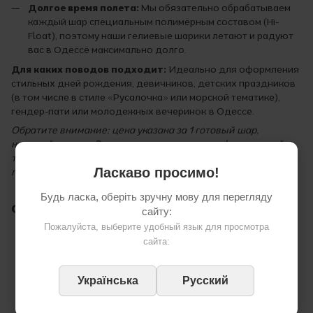
Долгое время полета:
Мы обязательно обрабатываем
каждый шар специальным полимерным составом (Hi-
Float), поэтому наши гелиевые шарики летают и радуют
вас в Одессе максимально долго.
Для каких поводов подходит:
Идеально для оформления
стильных дней рождения, девичников, детских праздников
(в том числе в стиле «Русалочка» или морской тематике),
гендер-пати или молодежных вечеринок в Одессе.
Обратите внимание: цена указана за 1 готовый шар,
надутый гелием. Вы получаете полностью оформленный
товар с оперативной доставкой по Одессе прямо на ваш
Ласкаво просимо!
праздник.
Будь ласка, оберіть зручну мову для перегляду
Отзывы
сайту:
Пожалуйста, выберите удобный язык для просмотра
сайта:
Українська
Русский