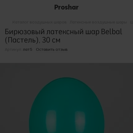
Proshar
Каталог воздушных шаров
Латексные воздушные шары
Ш
Бирюзовый латексный шар Belbal
(Пастель), 30 см
Артикул:
лат5
Оставить отзыв