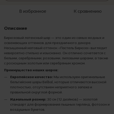
В избранное
К сравнению
Описание
Бирюзовый латексный шар — это один из самых модных и
освежающих оттенков для праздничного декора.
Насыщенный матовый оттенок «Пастель Бирюза» выглядит
невероятно стильно и изысканно. Он отлично сочетается с
белыми, серебряными, розовыми, лиловыми шарами, а также
с роскошным золотым или серебряным хромом.
Преимущества наших шаров:
Европейское качество:
Мы используем оригинальные
бельгийские шары Belbal, которые отличаются высокой
плотностью, отсутствием неприятного запаха и
правильной округлой формой.
Идеальный размер:
30 см (12 дюймов) — золотой
стандарт для формирования пышных гирлянд, фотозон и
воздушных букетов.