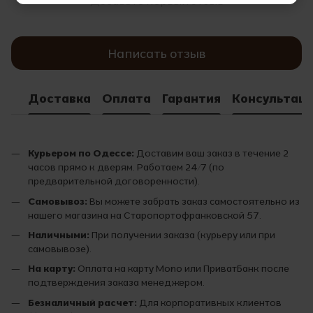
Добавьте первый отзыв
Написать отзыв
Доставка
Оплата
Гарантия
Консультац
Курьером по Одессе:
Доставим ваш заказ в течение 2
часов прямо к дверям. Работаем 24/7 (по
предварительной договоренности).
Самовывоз:
Вы можете забрать заказ самостоятельно из
нашего магазина на Старопортофранковской 57.
Наличными:
При получении заказа (курьеру или при
самовывозе).
На карту:
Оплата на карту Mono или ПриватБанк после
подтверждения заказа менеджером.
Безналичный расчет:
Для корпоративных клиентов