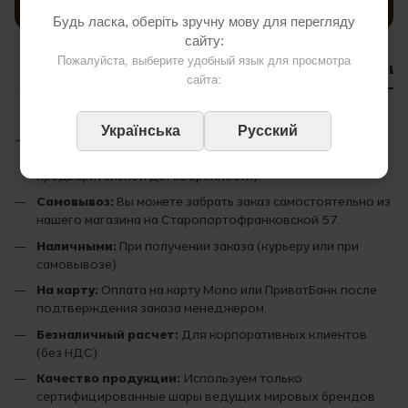
Написать отзыв
Будь ласка, оберіть зручну мову для перегляду
сайту:
Пожалуйста, выберите удобный язык для просмотра
Доставка
Оплата
Гарантия
Консультац
сайта:
Українська
Русский
Курьером по Одессе:
Доставим ваш заказ в течение 2
часов прямо к дверям. Работаем 24/7 (по
предварительной договоренности).
Самовывоз:
Вы можете забрать заказ самостоятельно из
нашего магазина на Старопортофранковской 57.
Наличными:
При получении заказа (курьеру или при
самовывозе).
На карту:
Оплата на карту Mono или ПриватБанк после
подтверждения заказа менеджером.
Безналичный расчет:
Для корпоративных клиентов
(без НДС).
Качество продукции:
Используем только
сертифицированные шары ведущих мировых брендов