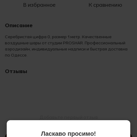
В избранное
К сравнению
Описание
Серебристая цифра 0, размер 1 метр. Качественные
воздушные шары от студии PROSHAR. Профессиональный
аэродизайн, индивидуальные надписи и быстрая доставка
по Одессе.
Отзывы
Добавьте первый отзыв
Ласкаво просимо!