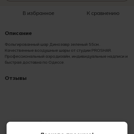
В избранное
К сравнению
Описание
Фольгированный шар Динозавр зеленый 55см..
Качественные воздушные шары от студии PROSHAR.
Профессиональный аэродизайн, индивидуальные надписи и
быстрая доставка по Одессе.
Отзывы
Добавьте первый отзыв