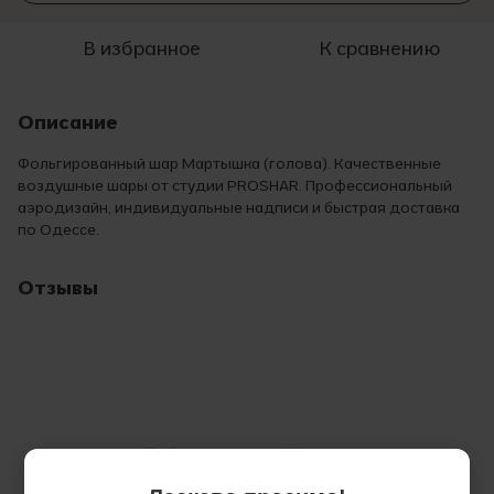
В избранное
К сравнению
Описание
Фольгированный шар Мартышка (голова). Качественные
воздушные шары от студии PROSHAR. Профессиональный
аэродизайн, индивидуальные надписи и быстрая доставка
по Одессе.
Отзывы
Добавьте первый отзыв