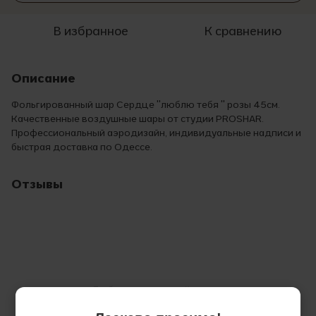
В избранное
К сравнению
Описание
Фольгированный шар Сердце "люблю тебя " розы 45см.
Качественные воздушные шары от студии PROSHAR.
Профессиональный аэродизайн, индивидуальные надписи и
быстрая доставка по Одессе.
Отзывы
Добавьте первый отзыв