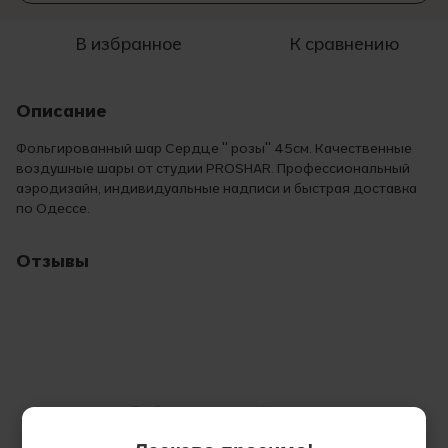
В избранное
К сравнению
Описание
Фольгированный шар Сердце " розы" 45см. Качественные
воздушные шары от студии PROSHAR. Профессиональный
аэродизайн, индивидуальные надписи и быстрая доставка
по Одессе.
Отзывы
Добавьте первый отзыв