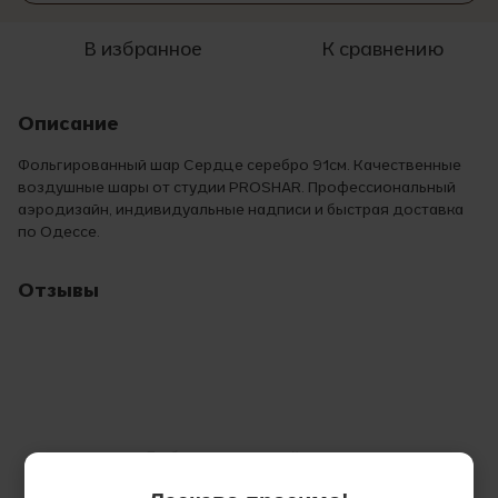
В избранное
К сравнению
Описание
Фольгированный шар Сердце серебро 91см. Качественные
воздушные шары от студии PROSHAR. Профессиональный
аэродизайн, индивидуальные надписи и быстрая доставка
по Одессе.
Отзывы
Добавьте первый отзыв