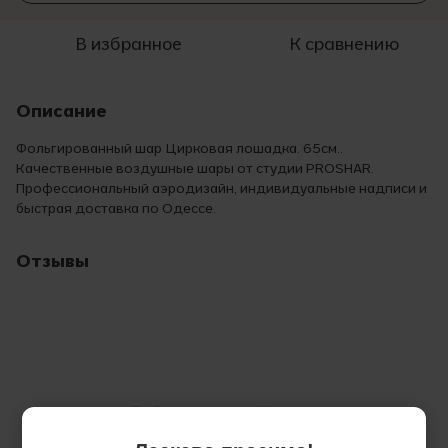
В избранное
К сравнению
Описание
Фольгированный шар Цирковая лошадка. 65см..
Качественные воздушные шары от студии PROSHAR.
Профессиональный аэродизайн, индивидуальные надписи и
быстрая доставка по Одессе.
Отзывы
Добавьте первый отзыв