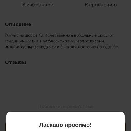
В избранное
К сравнению
Описание
Фигура из шаров 18. Качественные воздушные шары от
студии PROSHAR. Профессиональный аэродизайн,
индивидуальные надписи и быстрая доставка по Одессе.
Отзывы
Добавьте первый отзыв
Ласкаво просимо!
Написать отзыв