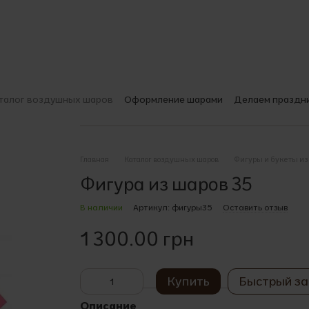
талог воздушных шаров
Оформление шарами
Делаем праздн
О компании
Доставка и оплата
Гарантии качества
Печать на
Выбираем шары
Пользовательское соглашение
Главная
Каталог воздушных шаров
Фигуры и букеты из
Фигура из шаров 35
В наличии
Артикул: фигуры35
Оставить отзыв
1 300.00 грн
Купить
Быстрый за
Описание