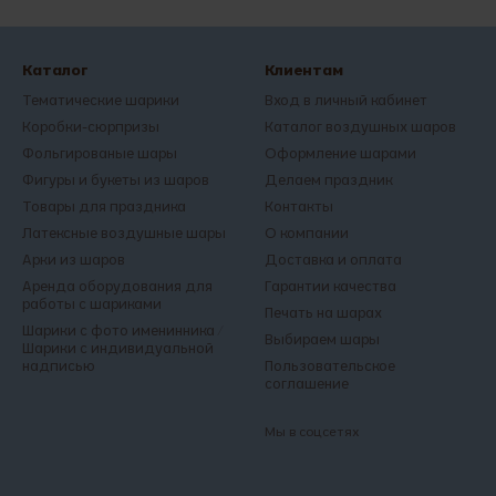
Каталог
Клиентам
Тематические шарики
Вход в личный кабинет
Коробки-сюрпризы
Каталог воздушных шаров
Фольгированые шары
Оформление шарами
Фигуры и букеты из шаров
Делаем праздник
Товары для праздника
Контакты
Латексные воздушные шары
О компании
Арки из шаров
Доставка и оплата
Аренда оборудования для
Гарантии качества
работы с шариками
Печать на шарах
Шарики с фото именинника /
Выбираем шары
Шарики с индивидуальной
надписью
Пользовательское
соглашение
Мы в соцсетях