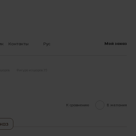
Мой заказ
ик
Контакты
Рус
 шарах
 шаров
Фигура из шаров 35
К сравнению
В желания
каз