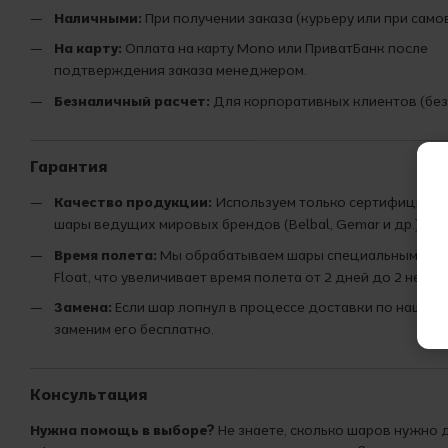
Наличными:
При получении заказа (курьеру или при само
На карту:
Оплата на карту Mono или ПриватБанк после
подтверждения заказа менеджером.
Безналичный расчет:
Для корпоративных клиентов (без
Гарантия
Качество продукции:
Используем только сертифициро
шары ведущих мировых брендов (Belbal, Gemar и др.).
Время полета:
Мы обрабатываем шары специальным сост
Float, что увеличивает время полета от 2 дней до 2 недел
Замена:
Если шар лопнул в процессе доставки по нашей 
заменим его бесплатно.
Консультация
Нужна помощь в выборе?
Не знаете, сколько шаров нужно 