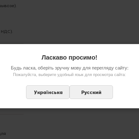
вывозе).
 НДС).
Ласкаво просимо!
ванные
Будь ласка, оберіть зручну мову для перегляду сайту:
Пожалуйста, выберите удобный язык для просмотра сайта:
авом Hi-
ь.
Українська
Русский
вине — мы
для