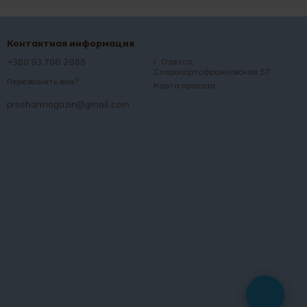
Контактная информация
+380 93 706 2988
г. Одесса,
Старопортофранковская 57
Перезвонить вам?
Карта проезда
prosharmagazin@gmail.com