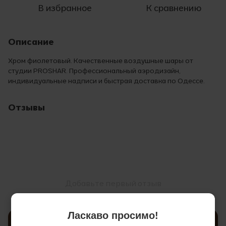
В избранное
К сравнению
Описание
Хром фиолетовый. Качественные воздушные шары от
студии PROSHAR. Профессиональный аэродизайн,
индивидуальные надписи и быстрая доставка по Одессе.
Отзывы
Добавьте первый отзыв
Ласкаво просимо!
Написать отзыв