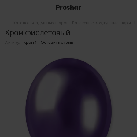
Proshar
Каталог воздушных шаров
Латексные воздушные шары
Ш
Хром фиолетовый
Артикул:
хром4
Оставить отзыв