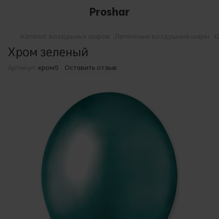
Proshar
Каталог воздушных шаров
Латексные воздушные шары
Ш
Хром зеленый
Артикул:
хром5
Оставить отзыв