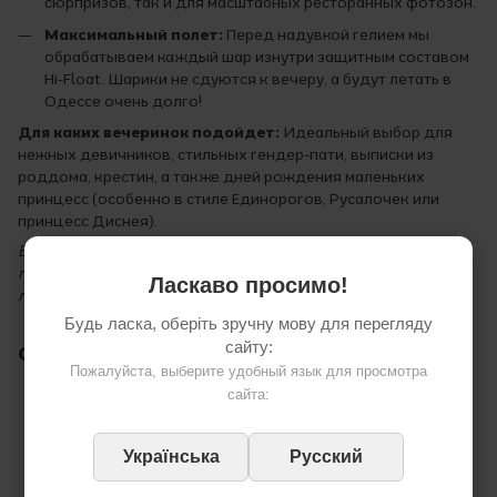
сюрпризов, так и для масштабных ресторанных фотозон.
Максимальный полет:
Перед надувкой гелием мы
обрабатываем каждый шар изнутри защитным составом
Hi-Float. Шарики не сдуются к вечеру, а будут летать в
Одессе очень долго!
Для каких вечеринок подойдет:
Идеальный выбор для
нежных девичников, стильных гендер-пати, выписки из
роддома, крестин, а также дней рождения маленьких
принцесс (особенно в стиле Единорогов, Русалочек или
принцесс Диснея).
Важно: цена указана за 1 готовый шар, надутый гелием и
привязанный на ленточку. Привезем аккуратно и быстро в
Ласкаво просимо!
любую точку Одессы.
Будь ласка, оберіть зручну мову для перегляду
сайту:
Отзывы
Пожалуйста, выберите удобный язык для просмотра
сайта:
Українська
Русский