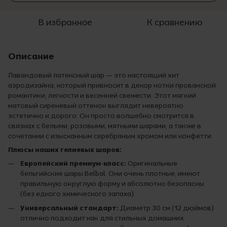
В избранное
К сравнению
Описание
Лавандовый латексный шар — это настоящий хит
аэродизайна, который привносит в декор нотки прованской
романтики, легкости и весенней свежести. Этот мягкий
матовый сиреневый оттенок выглядит невероятно
эстетично и дорого. Он просто волшебно смотрится в
связках с белыми, розовыми, мятными шарами, а также в
сочетании с изысканным серебряным хромом или конфетти.
Плюсы наших гелиевых шаров:
Европейский премиум-класс:
Оригинальные
бельгийские шары Belbal. Они очень плотные, имеют
правильную округлую форму и абсолютно безопасны
(без едкого химического запаха).
Универсальный стандарт:
Диаметр 30 см (12 дюймов)
отлично подходит как для стильных домашних