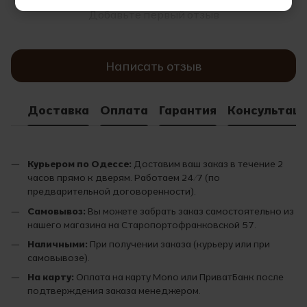
Добавьте первый отзыв
Написать отзыв
Доставка
Оплата
Гарантия
Консультац
Курьером по Одессе:
Доставим ваш заказ в течение 2
часов прямо к дверям. Работаем 24/7 (по
предварительной договоренности).
Самовывоз:
Вы можете забрать заказ самостоятельно из
нашего магазина на Старопортофранковской 57.
Наличными:
При получении заказа (курьеру или при
самовывозе).
На карту:
Оплата на карту Mono или ПриватБанк после
подтверждения заказа менеджером.