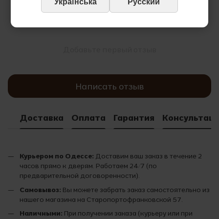
Українська
Русский
Добавьте первый отзыв
Написать отзыв
Доставка
Оплата
Гарантия
Консультац
Курьером по Одессе:
Доставим ваш заказ в течение 2
часов прямо к дверям. Работаем 24/7 (по
предварительной договоренности).
Самовывоз:
Вы можете забрать заказ самостоятельно из
нашего магазина на Старопортофранковской 57.
Наличными:
При получении заказа (курьеру или при