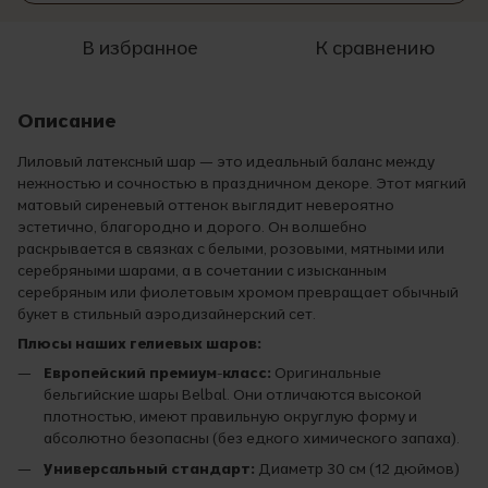
В избранное
К сравнению
Описание
Лиловый латексный шар — это идеальный баланс между
нежностью и сочностью в праздничном декоре. Этот мягкий
матовый сиреневый оттенок выглядит невероятно
эстетично, благородно и дорого. Он волшебно
раскрывается в связках с белыми, розовыми, мятными или
серебряными шарами, а в сочетании с изысканным
серебряным или фиолетовым хромом превращает обычный
букет в стильный аэродизайнерский сет.
Плюсы наших гелиевых шаров:
Европейский премиум-класс:
Оригинальные
бельгийские шары Belbal. Они отличаются высокой
плотностью, имеют правильную округлую форму и
абсолютно безопасны (без едкого химического запаха).
Универсальный стандарт:
Диаметр 30 см (12 дюймов)