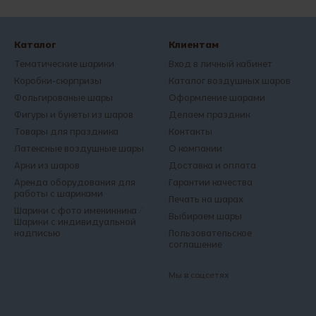
Каталог
Клиентам
Тематические шарики
Вход в личный кабинет
Коробки-сюрпризы
Каталог воздушных шаров
Фольгированые шары
Оформление шарами
Фигуры и букеты из шаров
Делаем праздник
Товары для праздника
Контакты
Латексные воздушные шары
О компании
Арки из шаров
Доставка и оплата
Аренда оборудования для
Гарантии качества
работы с шариками
Печать на шарах
Шарики с фото именинника /
Выбираем шары
Шарики с индивидуальной
надписью
Пользовательское
соглашение
Мы в соцсетях