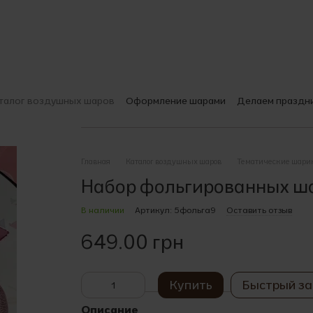
талог воздушных шаров
Оформление шарами
Делаем праздн
О компании
Доставка и оплата
Гарантии качества
Печать на
Выбираем шары
Пользовательское соглашение
Главная
Каталог воздушных шаров
Тематические шари
Набор фольгированных ш
В наличии
Артикул: 5фольга9
Оставить отзыв
649.00 грн
Купить
Быстрый за
Описание