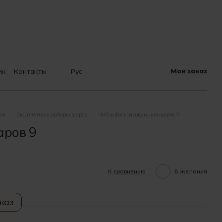
Мой заказ
ик
Контакты
Рус
 шарах
ки
Бюджетные наборы шаров
Набор фольгированных шаров 9
аров 9
К сравнению
В желания
каз