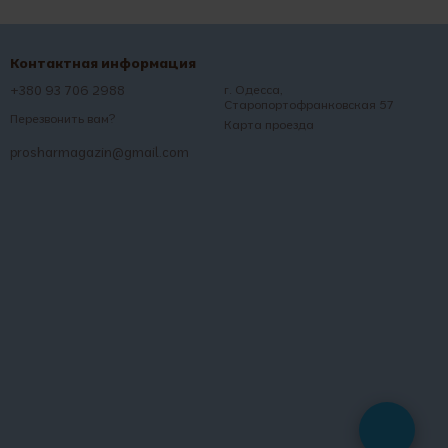
Контактная информация
+380 93 706 2988
г. Одесса,
Старопортофранковская 57
Перезвонить вам?
Карта проезда
prosharmagazin@gmail.com