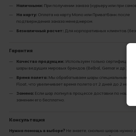
Наличными:
При получении заказа (курьеру или при само
На карту:
Оплата на карту Mono или ПриватБанк после
подтверждения заказа менеджером.
Безналичный расчет:
Для корпоративных клиентов (без
Гарантия
Качество продукции:
Используем только сертифициро
шары ведущих мировых брендов (Belbal, Gemar и др.).
Время полета:
Мы обрабатываем шары специальным сост
Float, что увеличивает время полета от 2 дней до 2 недел
Замена:
Если шар лопнул в процессе доставки по нашей 
заменим его бесплатно.
Консультация
Нужна помощь в выборе?
Не знаете, сколько шаров нужно 