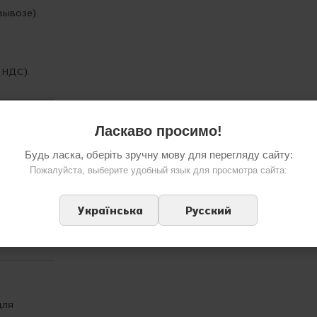
вывозе).
 НДС).
Ласкаво просимо!
ванные
Будь ласка, оберіть зручну мову для перегляду сайту:
Пожалуйста, выберите удобный язык для просмотра сайта:
авом Hi-
ь.
Українська
Русский
вине — мы
для