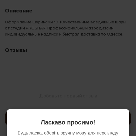
Описание
Оформление шариками 19. Качественные воздушные шары
от студии PROSHAR. Профессиональный аэродизайн,
индивидуальные надписи и быстрая доставка по Одессе.
Отзывы
Добавьте первый отзыв
Написать отзыв
Ласкаво просимо!
Будь ласка, оберіть зручну мову для перегляду