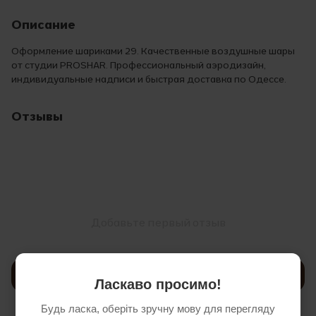
Описание
Оформление шариками 29. Качественные воздушные шары
от студии PROSHAR. Профессиональный аэродизайн,
индивидуальные надписи и быстрая доставка по Одессе.
Отзывы
Добавьте первый отзыв
Написать отзыв
Ласкаво просимо!
Будь ласка, оберіть зручну мову для перегляду