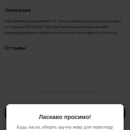
Описание
Оформление шариками 37. Качественные воздушные шары
от студии PROSHAR. Профессиональный аэродизайн,
индивидуальные надписи и быстрая доставка по Одессе.
Отзывы
Добавьте первый отзыв
Написать отзыв
Ласкаво просимо!
Будь ласка, оберіть зручну мову для перегляду