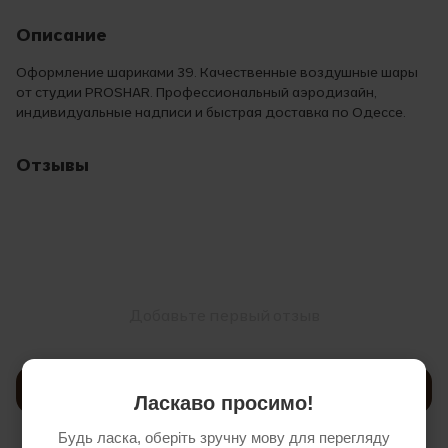
Описание
Оформление шариками 39. Качественные воздушные шары
от студии PROSHAR. Профессиональный аэродизайн,
индивидуальные надписи и быстрая доставка по Одессе.
Отзывы
Добавьте первый отзыв
Написать отзыв
Ласкаво просимо!
Будь ласка, оберіть зручну мову для перегляду