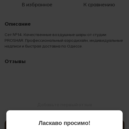
В избранное
К сравнению
Описание
Сет №14. Качественные воздушные шары от студии
PROSHAR. Профессиональный аэродизайн, индивидуальные
надписи и быстрая доставка по Одессе.
Отзывы
Добавьте первый отзыв
Ласкаво просимо!
Написать отзыв