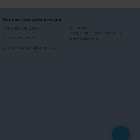
Контактная информация
+380 93 706 2988
г. Одесса,
Старопортофранковская 57
Перезвонить вам?
Карта проезда
prosharmagazin@gmail.com