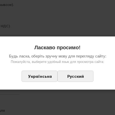
вывозе).
 НДС).
Ласкаво просимо!
ванные
Будь ласка, оберіть зручну мову для перегляду сайту:
Пожалуйста, выберите удобный язык для просмотра сайта:
авом Hi-
ь.
Українська
Русский
вине — мы
для