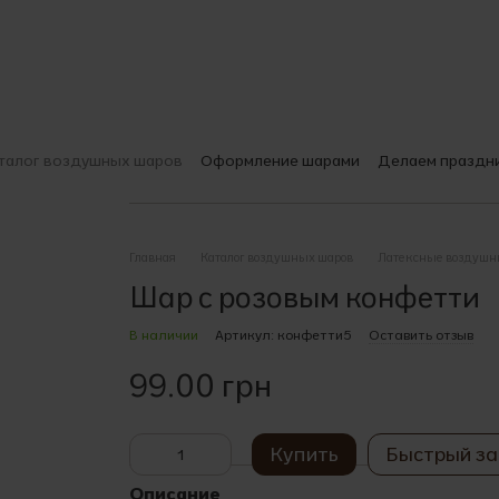
талог воздушных шаров
Оформление шарами
Делаем праздн
О компании
Доставка и оплата
Гарантии качества
Печать на
Выбираем шары
Пользовательское соглашение
Главная
Каталог воздушных шаров
Латексные воздушн
Шар с розовым конфетти
В наличии
Артикул: конфетти5
Оставить отзыв
99.00 грн
Купить
Быстрый за
Описание