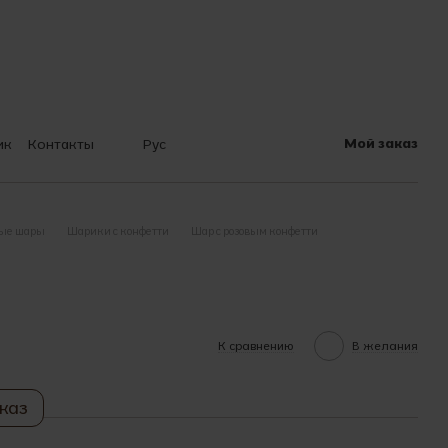
Мой заказ
ик
Контакты
Рус
 шарах
ые шары
Шарики с конфетти
Шар с розовым конфетти
К сравнению
В желания
каз