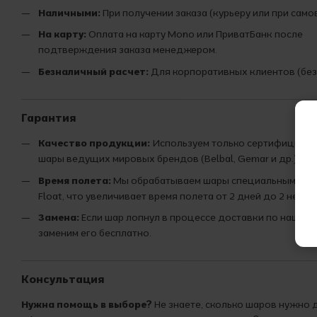
Наличными:
При получении заказа (курьеру или при само
На карту:
Оплата на карту Mono или ПриватБанк после
подтверждения заказа менеджером.
Безналичный расчет:
Для корпоративных клиентов (без
Гарантия
Качество продукции:
Используем только сертифициро
шары ведущих мировых брендов (Belbal, Gemar и др.).
Время полета:
Мы обрабатываем шары специальным сост
Float, что увеличивает время полета от 2 дней до 2 недел
Замена:
Если шар лопнул в процессе доставки по нашей 
заменим его бесплатно.
Консультация
Нужна помощь в выборе?
Не знаете, сколько шаров нужно 