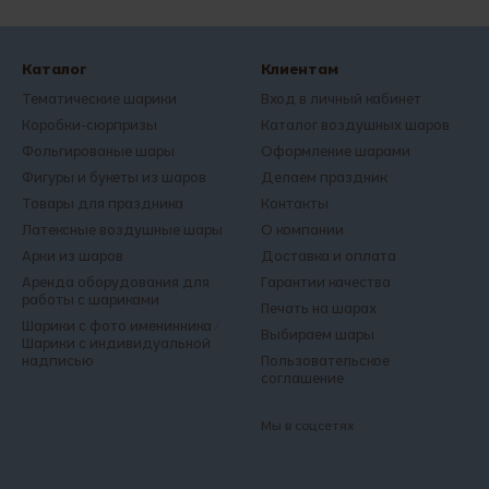
Каталог
Клиентам
Тематические шарики
Вход в личный кабинет
Коробки-сюрпризы
Каталог воздушных шаров
Фольгированые шары
Оформление шарами
Фигуры и букеты из шаров
Делаем праздник
Товары для праздника
Контакты
Латексные воздушные шары
О компании
Арки из шаров
Доставка и оплата
Аренда оборудования для
Гарантии качества
работы с шариками
Печать на шарах
Шарики с фото именинника /
Выбираем шары
Шарики с индивидуальной
надписью
Пользовательское
соглашение
Мы в соцсетях