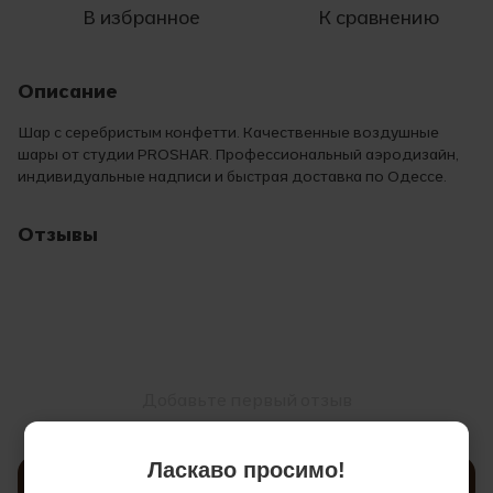
В избранное
К сравнению
Описание
Шар с серебристым конфетти. Качественные воздушные
шары от студии PROSHAR. Профессиональный аэродизайн,
индивидуальные надписи и быстрая доставка по Одессе.
Отзывы
Добавьте первый отзыв
Ласкаво просимо!
Написать отзыв