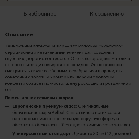
В избранное
К сравнению
Описание
Темно-синий латексный шар — это классика «мужского»
аэродизайна и незаменимый элемент для создания
глубоких, дорогих контрастов. Этот благородный матовый
оттенок выглядит невероятно солидно. Он потрясающе
смотрится в связках с белыми, серебряными шарами, а в
сочетании с золотым хромом или шарами с золотым
конфетти создает по-настоящему роскошный праздничный
сет.
Плюсы наших гелиевых шаров:
Европейский премиум-класс:
Оригинальные
бельгийские шары Belbal. Они отличаются высокой
плотностью, имеют правильную округлую форму и
абсолютно безопасны (без едкого химического запаха).
Универсальный стандарт:
Диаметр 30 см (12 дюймов)