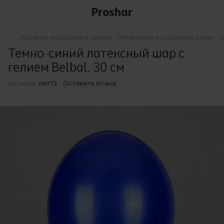
Proshar
Каталог воздушных шаров
Латексные воздушные шары
Ш
Темно-синий латексный шар с
гелием Belbal, 30 см
Артикул:
лат13
Оставить отзыв