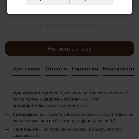
Добавьте первый отзыв
Написать отзыв
Доставка
Оплата
Гарантия
Консультац
Курьером по Одессе:
Доставим ваш заказ в течение 2
часов прямо к дверям. Работаем 24/7 (по
предварительной договоренности).
Самовывоз:
Вы можете забрать заказ самостоятельно из
нашего магазина на Старопортофранковской 57.
Наличными:
При получении заказа (курьеру или при
самовывозе).