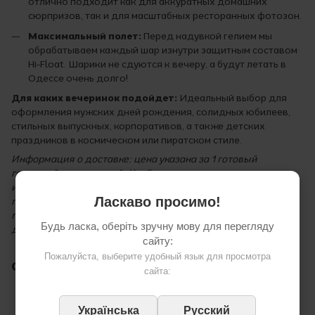
отлично подходит как для аккуратных домашних
сюрпризов, так и для масштабных ресторанных фотозон.
Максимальный полет:
Перед надувкой гелием мы
обрабатываем каждый шар изнутри защитным составом
Hi-Float. Шарики не сдуются к вечеру, а будут летать в
Одессе очень долго!
Для каких вечеринок подойдет:
Идеальный выбор для
оформления мужских дней рождения, солидных юбилеев,
стильных выпускных, корпоративов, а также детских
праздников в космическом или пиратском стиле.
Информация о доставке: цена указана за 1 готовый
гелиевый шар с лентой. Чтобы шары доехали до вас в
идеальном состоянии, без пыли и повреждений, мы
Ласкаво просимо!
привозим их в Одессе в специальных транспортировочных
пакетах. Доступна доставка к точному времени прямо к
Будь ласка, оберіть зручну мову для перегляду
дверям вашего праздника!
сайту:
Пожалуйста, выберите удобный язык для просмотра
Отзывы
сайта:
Українська
Русский